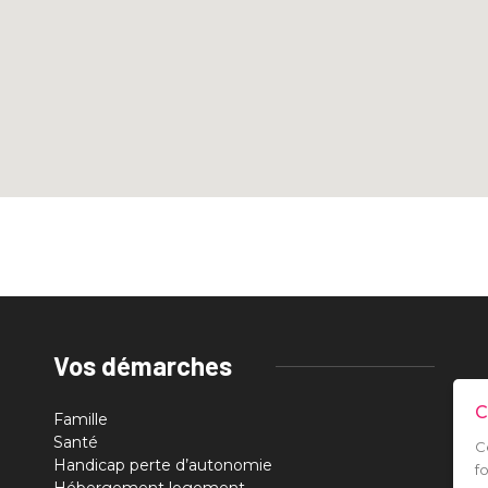
Vos démarches
C
Famille
Santé
C
Handicap perte d’autonomie
f