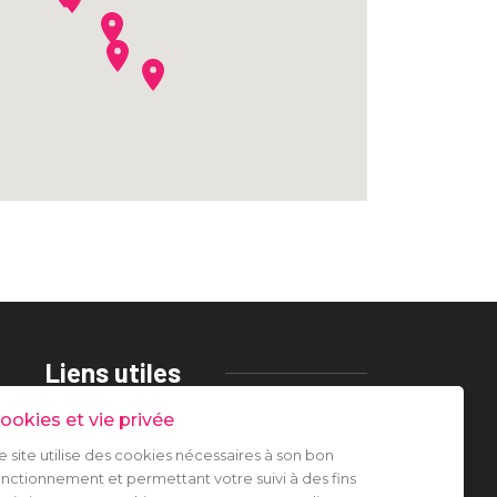
Liens utiles
ookies et vie privée
Mentions légales
Protection des données
e site utilise des cookies nécessaires à son bon
Gestion des cookies
onctionnement et permettant votre suivi à des fins