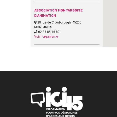
ASSOCIATION MONTARGOISE
D’ANIMATION
28 rue de Crowborough, 45200
MONTARGIS
02 38 85 16 80
Voir l'organisme
ASSOCIATION POUR L’INFORMATION
ET LA DEFENSE DES
CONSOMMATEURS
57 boulevard John Kennedy, 45201
MONTARGIS
02 38 98 38 21
Voir l'organisme
CAISSE D’ALLOCATIONS FAMILIALES
DU LOIRET
place Saint Charles, 45946 ORLEANS