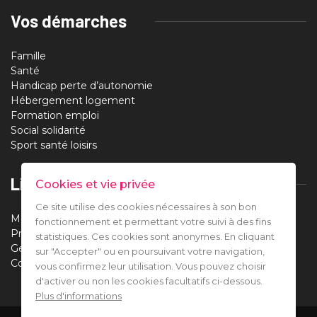
Vos démarches
Famille
Santé
Handicap perte d’autonomie
Hébergement logement
Formation emploi
Social solidarité
Sport santé loisirs
Liens utiles
Cookies et vie privée
Ce site utilise des cookies nécessaires à son bon
Mentions légales
fonctionnement et permettant votre suivi à des fins
Protection des données
statistiques. Ces cookies sont anonymes. En cliquant
Gestion des cookies
sur "Accepter" ou en poursuivant votre navigation,
Contact
vous confirmez leur utilisation. Vous pouvez choisir
d'activer ou non les cookies facultatifs ci-dessous.
Plus d'informations