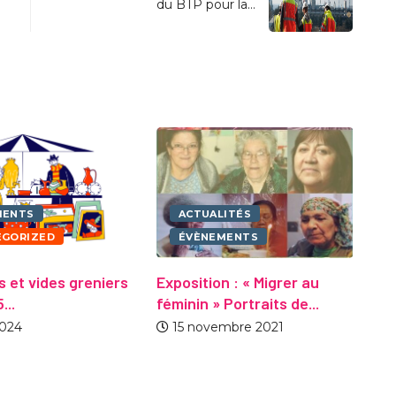
du BTP pour la…
MENTS
ACTUALITÉS
EGORIZED
ÉVÈNEMENTS
 et vides greniers
Exposition : « Migrer au
...
féminin » Portraits de...
« 
2024
15 novembre 2021
d’
me