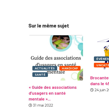
Sur le même sujet
ÉVÈNE
UNCAT
ACTUALITÉS
HANDICAP
SANTÉ
grer au
Brocantes
s de...
dans le 45
« Guide des associations
21
24 juin 
d’usagers en santé
mentale »...
31 mai 2022