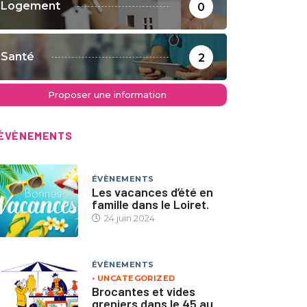
Logement
0
Santé
2
Proposer une information
ÉVÈNEMENTS
ÉVÈNEMENTS
Les vacances d’été en
famille dans le Loiret.
24 juin 2024
ÉVÈNEMENTS
UNCATEGORIZED
Brocantes et vides
greniers dans le 45 au