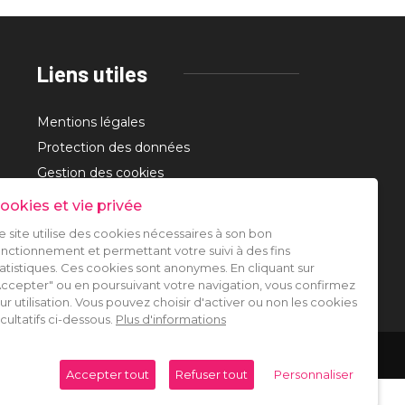
Liens utiles
Mentions légales
Protection des données
Gestion des cookies
Contact
ookies et vie privée
e site utilise des cookies nécessaires à son bon
onctionnement et permettant votre suivi à des fins
tatistiques. Ces cookies sont anonymes. En cliquant sur
Accepter" ou en poursuivant votre navigation, vous confirmez
eur utilisation. Vous pouvez choisir d'activer ou non les cookies
acultatifs ci-dessous.
Plus d'informations
Accepter tout
Refuser tout
Personnaliser