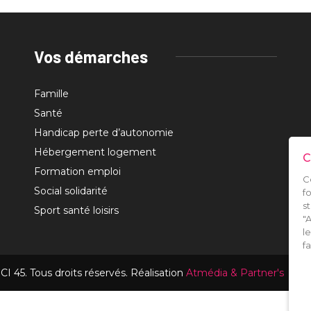
Vos démarches
Famille
Santé
Handicap perte d’autonomie
Hébergement logement
C
Formation emploi
C
Social solidarité
f
s
Sport santé loisirs
"
l
f
CI 45. Tous droits réservés. Réalisation
Atmédia & Partner's