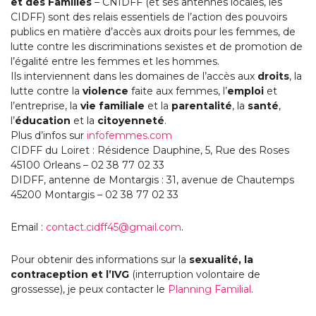
et des Familles
– CNIDFF (et ses antennes locales, les
CIDFF) sont des relais essentiels de l’action des pouvoirs
publics en matière d’accès aux droits pour les femmes, de
lutte contre les discriminations sexistes et de promotion de
l’égalité entre les femmes et les hommes.
Ils interviennent dans les domaines de l’accès aux
droits
, la
lutte contre la
violence
faite aux femmes, l’
emploi
et
l’entreprise, la
vie familiale
et la
parentalité
, la
santé
,
l’
éducation
et la
citoyenneté
.
Plus d’infos sur
infofemmes.com
CIDFF du Loiret : Résidence Dauphine, 5, Rue des Roses
45100 Orleans – 02 38 77 02 33
DIDFF, antenne de Montargis : 31, avenue de Chautemps
45200 Montargis – 02 38 77 02 33
Email :
contact.cidff45@gmail.com
.
Pour obtenir des informations sur la
sexualité, la
contraception et l’IVG
(interruption volontaire de
grossesse), je peux contacter le
Planning Familial
.