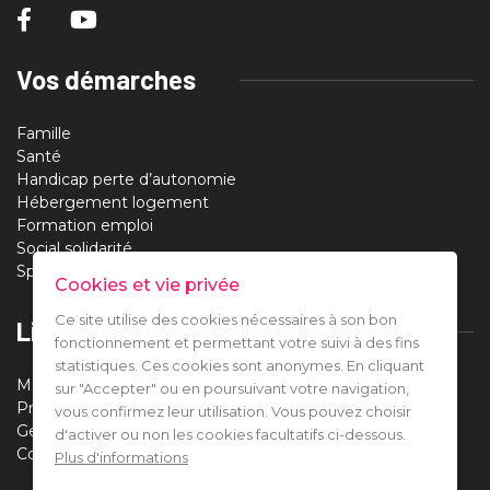
Vos démarches
Famille
Santé
Handicap perte d’autonomie
Hébergement logement
Formation emploi
Social solidarité
Sport santé loisirs
Cookies et vie privée
Ce site utilise des cookies nécessaires à son bon
Liens utiles
fonctionnement et permettant votre suivi à des fins
statistiques. Ces cookies sont anonymes. En cliquant
Mentions légales
sur "Accepter" ou en poursuivant votre navigation,
Protection des données
vous confirmez leur utilisation. Vous pouvez choisir
Gestion des cookies
d'activer ou non les cookies facultatifs ci-dessous.
Contact
Plus d'informations