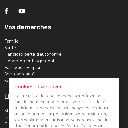
Vos démarches
Famille
Santé
Handicap perte d’autonomie
Hébergement logement
Formation emploi
Social solidarité
Sport santé loisirs
Cookies et vie privée
Liens utiles
Ce site utilise des cookies nécessaires à son bon
fonctionnement et permettant votre suivi à des fins
statistiques. Ces cookies sont anonymes. En cliquant
Mentions légales
sur "Accepter" ou en poursuivant votre navigation,
Protection des données
vous confirmez leur utilisation. Vous pouvez choisir
Gestion des cookies
d'activer ou non les cookies facultatifs ci-dessous.