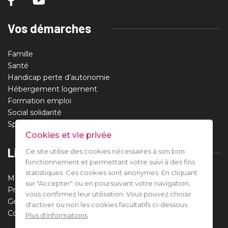
Vos démarches
Famille
Santé
Handicap perte d’autonomie
Hébergement logement
Formation emploi
Social solidarité
Sport santé loisirs
Cookies et vie privée
Liens utiles
Ce site utilise des cookies nécessaires à son bon
fonctionnement et permettant votre suivi à des fins
statistiques. Ces cookies sont anonymes. En cliquant
Mentions légales
sur "Accepter" ou en poursuivant votre navigation,
Protection des données
vous confirmez leur utilisation. Vous pouvez choisir
Gestion des cookies
d'activer ou non les cookies facultatifs ci-dessous.
Contact
Plus d'informations