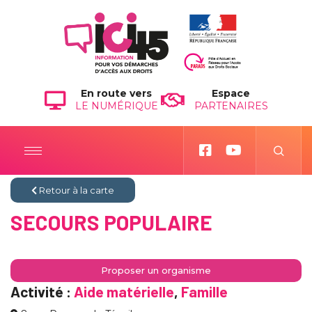
En route vers
Espace
LE NUMÉRIQUE
PARTENAIRES
Retour à la carte
SECOURS POPULAIRE
Proposer un organisme
Activité :
Aide matérielle
,
Famille