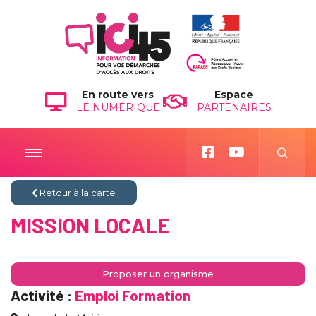
En route vers
Espace
LE NUMÉRIQUE
PARTENAIRES
Retour à la carte
MISSION LOCALE
Proposer un organisme
Activité :
Emploi Formation