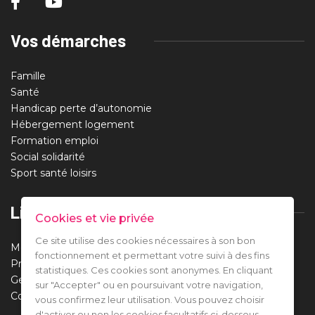
Vos démarches
Famille
Santé
Handicap perte d’autonomie
Hébergement logement
Formation emploi
Social solidarité
Sport santé loisirs
Liens utiles
Cookies et vie privée
Ce site utilise des cookies nécessaires à son bon
Mentions légales
fonctionnement et permettant votre suivi à des fins
Protection des données
statistiques. Ces cookies sont anonymes. En cliquant
Gestion des cookies
sur "Accepter" ou en poursuivant votre navigation,
Contact
vous confirmez leur utilisation. Vous pouvez choisir
d'activer ou non les cookies facultatifs ci-dessous.