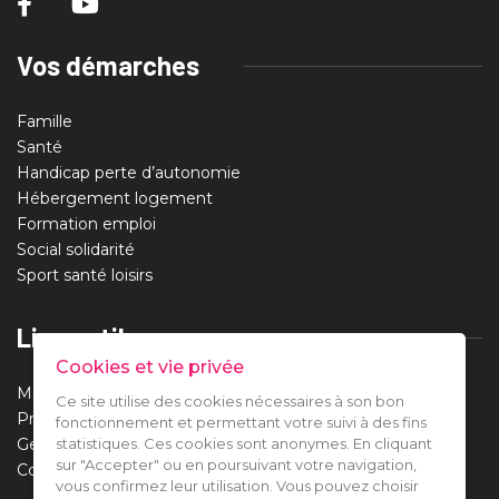
Vos démarches
Famille
Santé
Handicap perte d’autonomie
Hébergement logement
Formation emploi
Social solidarité
Sport santé loisirs
Liens utiles
Cookies et vie privée
Mentions légales
Ce site utilise des cookies nécessaires à son bon
Protection des données
fonctionnement et permettant votre suivi à des fins
statistiques. Ces cookies sont anonymes. En cliquant
Gestion des cookies
sur "Accepter" ou en poursuivant votre navigation,
Contact
vous confirmez leur utilisation. Vous pouvez choisir